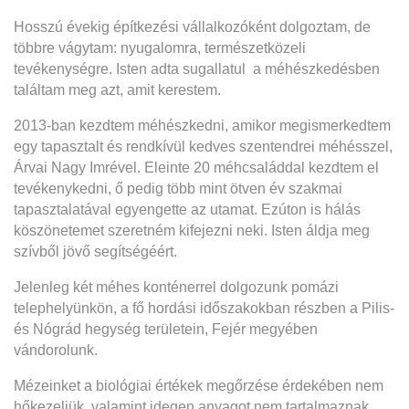
Hosszú évekig építkezési vállalkozóként dolgoztam, de
többre vágytam: nyugalomra, természetközeli
tevékenységre. Isten adta sugallatul a méhészkedésben
találtam meg azt, amit kerestem.
2013-ban kezdtem méhészkedni, amikor megismerkedtem
egy tapasztalt és rendkívül kedves szentendrei méhésszel,
Árvai Nagy Imrével. Eleinte 20 méhcsaláddal kezdtem el
tevékenykedni, ő pedig több mint ötven év szakmai
tapasztalatával egyengette az utamat. Ezúton is hálás
köszönetemet szeretném kifejezni neki. Isten áldja meg
szívből jövő segítségéért.
Jelenleg két méhes konténerrel dolgozunk pomázi
telephelyünkön, a fő hordási időszakokban részben a Pilis-
és Nógrád hegység területein, Fejér megyében
vándorolunk.
Mézeinket a biológiai értékek megőrzése érdekében nem
hőkezeljük, valamint idegen anyagot nem tartalmaznak,