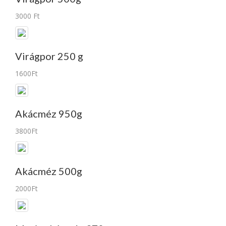
3000 Ft
Virágpor 250 g
1600Ft
Akácméz 950g
3800Ft
Akácméz 500g
2000Ft