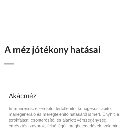
A méz jótékony hatásai
Akácméz
Immunrendszer-erősítő, fertőtlenítő, köhögéscsillapító,
májregeneráló és méregtelenítő hatásáról ismert. Enyhíti a
torokfájást, csonterősítő, és ajánlott vérszegénység,
emésztési zavarok, felső légúti megbetegedések, valamint