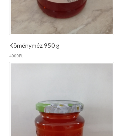
Köményméz 950 g
4000Ft