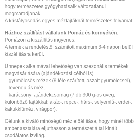
hogy természetes gyógyhatásaik változatlanul
megmaradjanak.
A kristályosodás egyes mézfajtáknál természetes folyamat.
Házhoz szállítást vállalunk Pomáz és környékén.
Pomázon a kiszállítás ingyenes.
A termék a rendeléstől számított maximum 3-4 napon belül
kiszállításra kerül.
Ünnepek alkalmával lehetőség van szezonális termékek
megvásárlására (ajándékozási célból is):
– gyümölcsös mézek (8 féle szárított, aszalt gyümölccsel),
– levendulás méz,
– karácsonyi ajándékcsomag (7 db 300 g-os üveg,
különböző fajtákkal: akác-, repce-, hárs-, selyemfű-, erdei-,
kakukkfűméz, virágpor).
Célunk a kiváló minőségű méz előállítása, hogy minél több
ember asztalára eljuthasson a természet által kínált
csodálatos ízvilág.